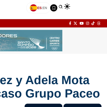
ES
|
EN
ez y Adela Mota
 caso Grupo Paceo