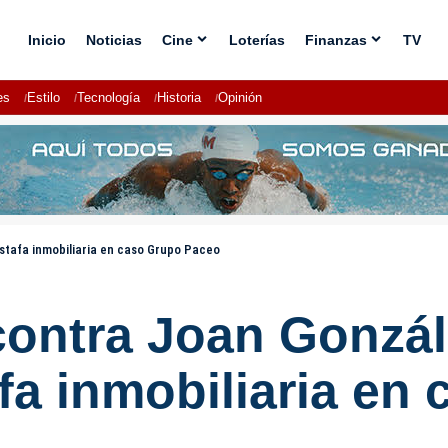
Inicio
Noticias
Cine
Loterías
Finanzas
TV
es
Estilo
Tecnología
Historia
Opinión
stafa inmobiliaria en caso Grupo Paceo
contra Joan Gonzál
fa inmobiliaria en