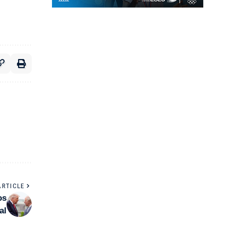
ARTICLE
os
al