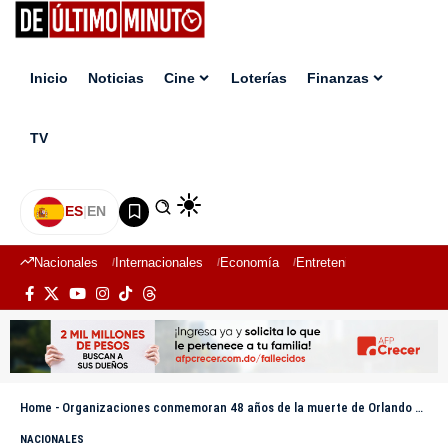
Inicio
Noticias
Cine
Loterías
Finanzas
TV
ES
|
EN
Nacionales
Internacionales
Economía
Entretenimiento
Deport
Home
-
Organizaciones conmemoran 48 años de la muerte de Orlando Martínez
NACIONALES