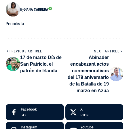
By
DIANA CARRERA
Periodista
PREVIOUS ARTICLE
NEXT ARTICLE
17 de marzo Día de
Abinader
San Patricio, el
encabezará actos
patrón de Irlanda
conmemorativos
del 179 aniversario
de la Batalla de 19
marzo en Azua
Facebook
X
Like
Follow
Instagram
Youtube