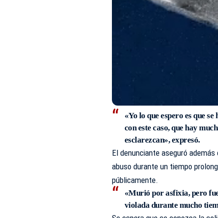
«Yo lo que espero es que se 
con este caso, que hay much
esclarezcan», expresó.
El denunciante aseguró además q
abuso durante un tiempo prolon
públicamente.
«Murió por asfixia, pero fue
violada durante mucho tiem
Se espera que se conozca la soli