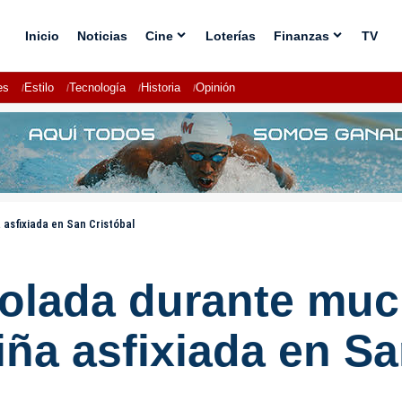
Inicio
Noticias
Cine
Loterías
Finanzas
TV
es
Estilo
Tecnología
Historia
Opinión
 asfixiada en San Cristóbal
iolada durante muc
iña asfixiada en Sa