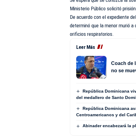
Ministerio Público solicitó prisió
De acuerdo con el expediente del
determinó que la menor murió a c
orificios respiratorios.
Leer Más
Coach de l
no se mue
República Dominicana vive
del medallero de Santo Dom
República Dominicana avan
Centroamericanos y del Cari
Abinader encabezará la pl