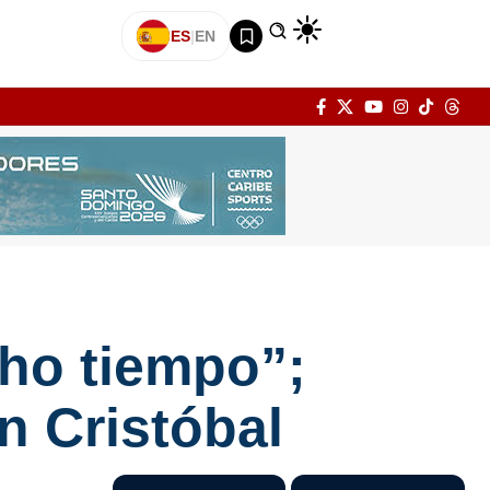
ES
|
EN
ho tiempo”;
n Cristóbal