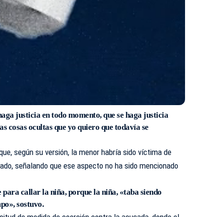
haga justicia en todo momento, que se haga justicia
as cosas ocultas que yo quiero que todavía se
ue, según su versión, la menor habría sido víctima de
gado, señalando que ese aspecto no ha sido mencionado
 para callar la niña, porque la niña, «taba siendo
po», sostuvo.
citud de medida de coerción contra la acusada, donde el