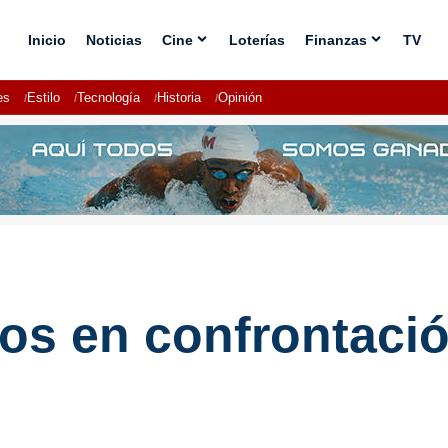
Inicio
Noticias
Cine
Loterías
Finanzas
TV
es
Estilo
Tecnología
Historia
Opinión
os en confrontació