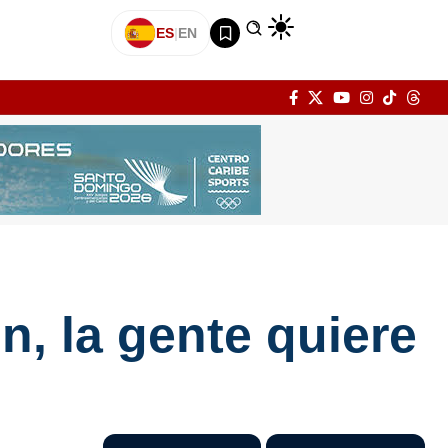
ES
|
EN
n, la gente quiere