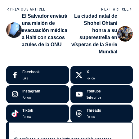
PREVIOUS ARTICLE
NEXT ARTICLE
El Salvador enviará
La ciudad natal de
una misión de
Shohei Ohtani
evacuación médica
honra a su
a Haití con cascos
superestrella en
azules de la ONU
vísperas de la Serie
Mundial
Facebook
X
Like
Follow
Instagram
Youtube
Follow
Subscribe
Tiktok
Threads
Follow
Follow