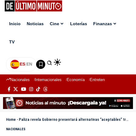
Inicio
Noticias
Cine
Loterías
Finanzas
TV
ES
|
EN
Nacionales
Internacionales
Economía
Entretenimiento
Deport
Home
-
Paliza revela Gobierno presentará alternativas “aceptables” tras retiro de la reforma
NACIONALES