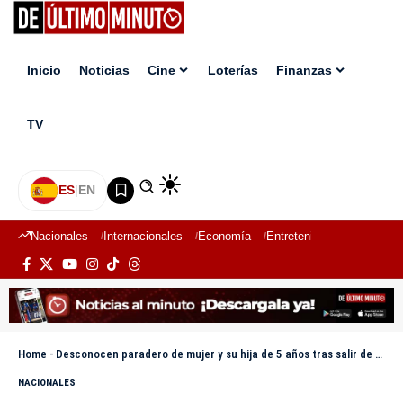
Inicio
Noticias
Cine
Loterías
Finanzas
TV
ES
|
EN
Nacionales
Internacionales
Economía
Entretenimiento
Deport
Home
-
Desconocen paradero de mujer y su hija de 5 años tras salir de guardería en Los Alcarrizos
NACIONALES