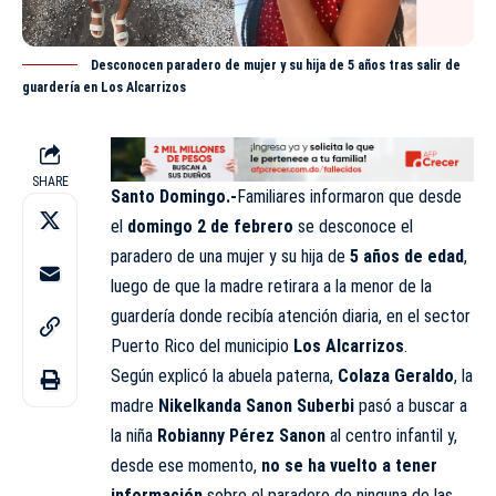
Desconocen paradero de mujer y su hija de 5 años tras salir de
guardería en Los Alcarrizos
SHARE
Santo Domingo.-
Familiares informaron que desde
el
domingo 2 de febrero
se desconoce el
paradero
de una mujer y su hija de
5 años de edad
,
luego de que la madre retirara a la menor de la
guardería donde recibía atención diaria, en el sector
Puerto Rico del municipio
Los Alcarrizos
.
Según explicó la abuela paterna,
Colaza Geraldo
, la
madre
Nikelkanda Sanon Suberbi
pasó a buscar a
la niña
Robianny Pérez Sanon
al centro infantil y,
desde ese momento,
no se ha vuelto a tener
información
sobre el paradero de ninguna de las