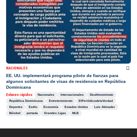
NACIONALES
EE. UU. implementará programa piloto de fianzas para
algunos solicitantes de visas de residencia en República
Dominicana
Enlaces rápidos:
Nacionales
Internacionales
Deultimominuto
República Dominicana
Entretenimiento
ElPeriódicodelaVerdad
Deportes
Estilo
Economía
Estados Unidos
Luis Abinader
Béisbol
portada
Grandes Ligas
MLB