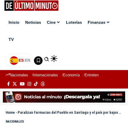
Inicio
Noticias
Cine
Loterías
Finanzas
TV
ES
|
EN
Nacionales
Internacionales
Economía
Entretenimiento
Deport
Home
-
Paralizan Farmacias del Pueblo en Santiago y el país por bajos salarios y abandono laboral
NACIONALES