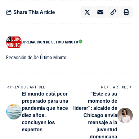
Share This Article
By
REDACCIÓN DE ÚLTIMO MINUTO
Redacción de De Último Minuto
PREVIOUS ARTICLE
NEXT ARTICLE
El mundo está peor
“Este es su
preparado para una
momento de
pandemia que hace
liderar”: alcalde de
diez años,
Chicago envía
concluyen los
mensaje a la
expertos
juventud
dominicana