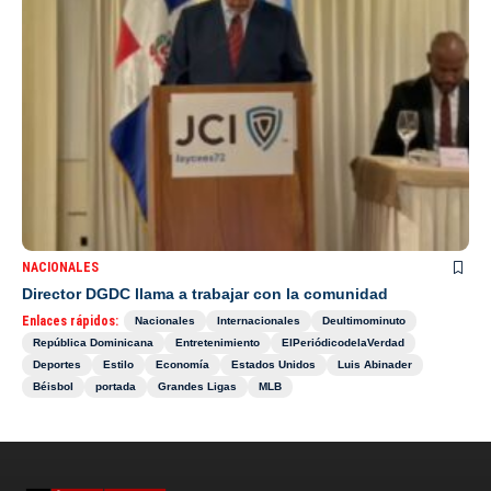
NACIONALES
Director DGDC llama a trabajar con la comunidad
Enlaces rápidos:
Nacionales
Internacionales
Deultimominuto
República Dominicana
Entretenimiento
ElPeriódicodelaVerdad
Deportes
Estilo
Economía
Estados Unidos
Luis Abinader
Béisbol
portada
Grandes Ligas
MLB