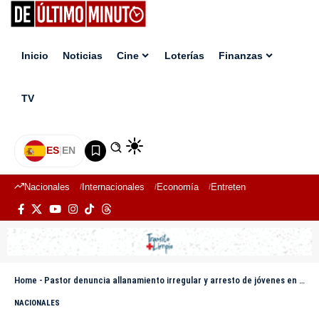
Inicio
Noticias
Cine
Loterías
Finanzas
TV
ES
|
EN
Nacionales
Internacionales
Economía
Entretenimiento
Deport
Home
-
Pastor denuncia allanamiento irregular y arresto de jóvenes en centro de rehabilitación en Guerra
NACIONALES