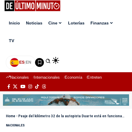
Inicio
Noticias
Cine
Loterías
Finanzas
TV
ES
|
EN
Nacionales
Internacionales
Economía
Entretenimiento
Deport
Home
-
Peaje del kilómetro 32 de la autopista Duarte está en funcionamiento
NACIONALES