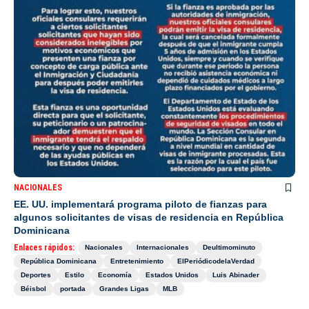
NACIONALES
EE. UU. implementará programa piloto de fianzas para
algunos solicitantes de visas de residencia en República
Dominicana
Enlaces rápidos:
Nacionales
Internacionales
Deultimominuto
República Dominicana
Entretenimiento
ElPeriódicodelaVerdad
Deportes
Estilo
Economía
Estados Unidos
Luis Abinader
Béisbol
portada
Grandes Ligas
MLB