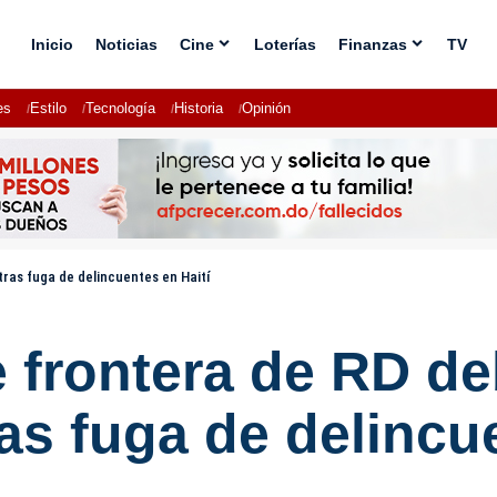
Inicio
Noticias
Cine
Loterías
Finanzas
TV
es
Estilo
Tecnología
Historia
Opinión
ras fuga de delincuentes en Haití
 frontera de RD de
s fuga de delincue