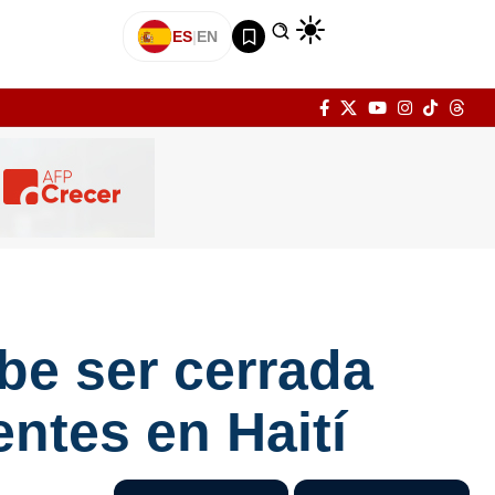
ES
|
EN
be ser cerrada
ntes en Haití