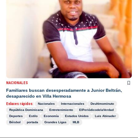
NACIONALES
Familiares buscan desesperadamente a Junior Beltrán,
desaparecido en Villa Hermosa
Enlaces rápidos:
Nacionales
Internacionales
Deultimominuto
República Dominicana
Entretenimiento
ElPeriódicodelaVerdad
Deportes
Estilo
Economía
Estados Unidos
Luis Abinader
Béisbol
portada
Grandes Ligas
MLB