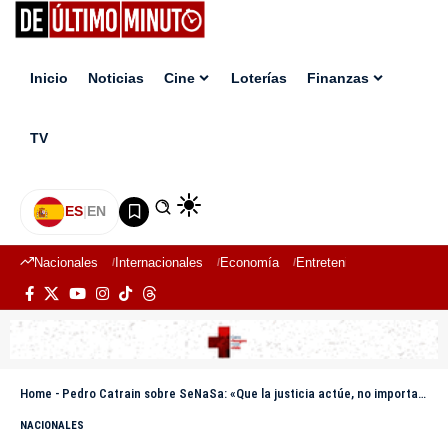
Inicio
Noticias
Cine
Loterías
Finanzas
TV
ES
|
EN
Nacionales
Internacionales
Economía
Entretenimiento
Deport
Home
-
Pedro Catrain sobre SeNaSa: «Que la justicia actúe, no importa quien sea»
NACIONALES