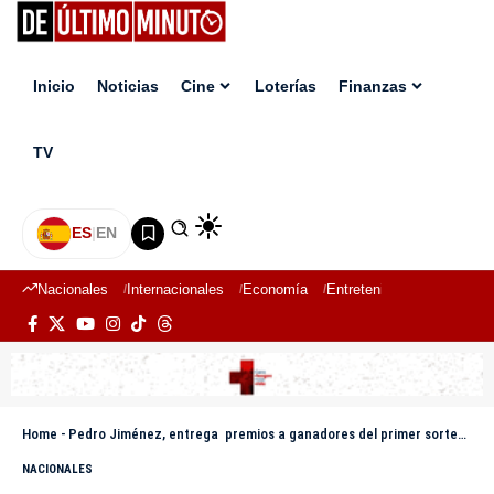
Inicio
Noticias
Cine
Loterías
Finanzas
TV
ES
|
EN
Nacionales
Internacionales
Economía
Entretenimiento
Deport
Home
-
Pedro Jiménez, entrega premios a ganadores del primer sorteo “premiamos tu fidelidad”
NACIONALES