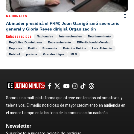
NACIONALES
Abinader presidirá el PRM; Juan Garrigó será secretario
general y Gloria Reyes dirigirá Organización
Enlaces rápidos:
Nacionales
Internacionales
Deultimominuto
República Dominicana
Entretenimiento
ElPeriódicodelaVerdad
Deportes
Estilo
Economía
Estados Unidos
Luis Abinader
Béisbol
portada
Grandes Ligas
MLB
Somos una multiplataforma que ofrece contenidos informativos y
televisivos. El medio noticioso de mayor crecimiento en audiencia en
el menor tiempo en la historia de la comunicación caribeña.
Newsletter
Suscríbete a nuestro boletín de noticias.