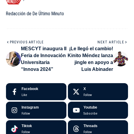
Redacción de De Último Minuto
PREVIOUS ARTICLE
NEXT ARTICLE
MESCYT inaugura II
¡Le llegó el cambio!
Feria de Innovación
Kinito Méndez lanza
Universitaria
jingle en apoyo a
“Innova 2024”
Luis Abinader
Facebook
X
Like
Follow
Instagram
Youtube
Follow
Subscribe
Tiktok
Threads
Follow
Follow