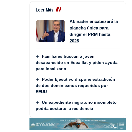
Leer Más
Abinader encabezará la
plancha única para
dirigir el PRM hasta
2028
Familiares buscan a joven
desaparecido en Espaillat y piden ayuda
para localizarlo
Poder Ejecutivo dispone extradición
de dos dominicanos requeridos por
EEUU
Un expediente migratorio incompleto
podría costarte la residencia