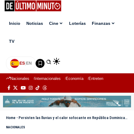
Inicio
Noticias
Cine
Loterías
Finanzas
TV
ES
|
EN
Nacionales
Internacionales
Economía
Entretenimiento
Deport
Home
-
Persisten las lluvias y el calor sofocante en República Dominicana por vaguada y polvo del Sahara
NACIONALES