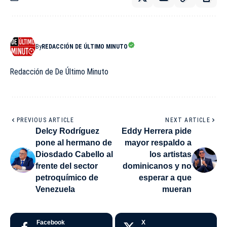
By
REDACCIÓN DE ÚLTIMO MINUTO
Redacción de De Último Minuto
PREVIOUS ARTICLE
NEXT ARTICLE
Delcy Rodríguez
Eddy Herrera pide
pone al hermano de
mayor respaldo a
Diosdado Cabello al
los artistas
frente del sector
dominicanos y no
petroquímico de
esperar a que
Venezuela
mueran
Facebook
X