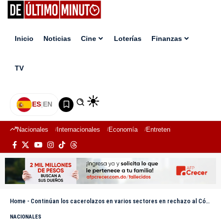
Inicio
Noticias
Cine
Loterías
Finanzas
TV
ES
|
EN
Nacionales
Internacionales
Economía
Entretenimiento
Deport
Home
-
Continúan los cacerolazos en varios sectores en rechazo al Código Penal y otras medidas
NACIONALES