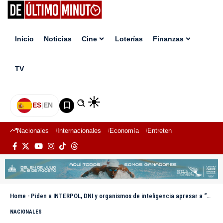
Inicio
Noticias
Cine
Loterías
Finanzas
TV
ES
|
EN
Nacionales
Internacionales
Economía
Entretenimiento
Deport
Home
-
Piden a INTERPOL, DNI y organismos de inteligencia apresar a “Flaco” prófugo de la justicia americana por asesinato
NACIONALES