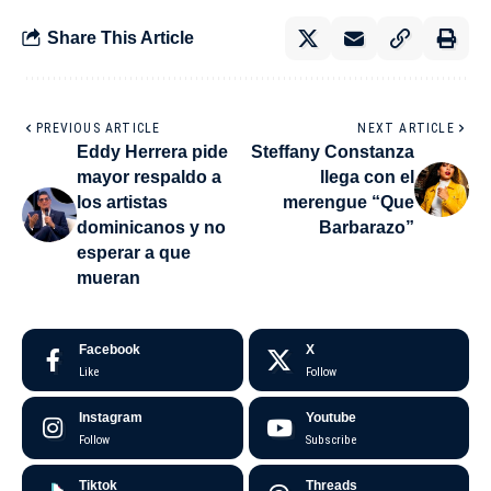
Share This Article
PREVIOUS ARTICLE
NEXT ARTICLE
Eddy Herrera pide
Steffany Constanza
mayor respaldo a
llega con el
los artistas
merengue “Que
dominicanos y no
Barbarazo”
esperar a que
mueran
Facebook
X
Like
Follow
Instagram
Youtube
Follow
Subscribe
Tiktok
Threads