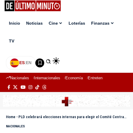
Inicio
Noticias
Cine
Loterías
Finanzas
TV
ES
|
EN
Nacionales
Internacionales
Economía
Entretenimiento
Deport
Home
-
PLD celebrará elecciones internas para elegir el Comité Central este domingo 20
NACIONALES