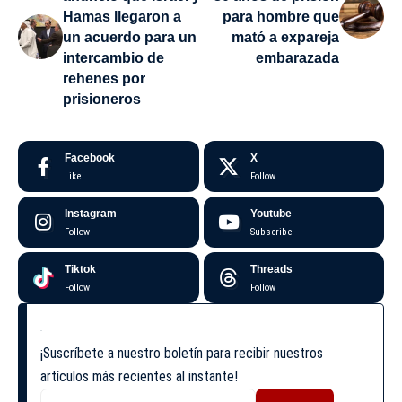
Hamas llegaron a
para hombre que
un acuerdo para un
mató a expareja
intercambio de
embarazada
rehenes por
prisioneros
Facebook
X
Like
Follow
Instagram
Youtube
Follow
Subscribe
Tiktok
Threads
Follow
Follow
¡Suscríbete a nuestro boletín para recibir nuestros
artículos más recientes al instante!