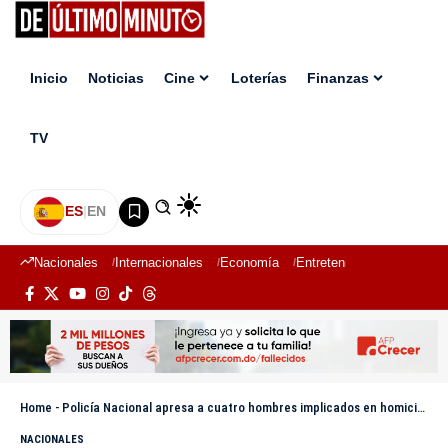
Inicio
Noticias
Cine
Loterías
Finanzas
TV
ES
|
EN
Nacionales
Internacionales
Economía
Entretenimiento
Deport
Home
-
Policía Nacional apresa a cuatro hombres implicados en homicidio ocurrido en el municipio de Quisqueya, SPM
NACIONALES