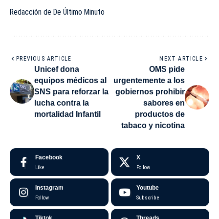
Redacción de De Último Minuto
PREVIOUS ARTICLE
NEXT ARTICLE
Unicef dona
OMS pide
equipos médicos al
urgentemente a los
SNS para reforzar la
gobiernos prohibir
lucha contra la
sabores en
mortalidad Infantil
productos de
tabaco y nicotina
Facebook
X
Like
Follow
Instagram
Youtube
Follow
Subscribe
Tiktok
Threads