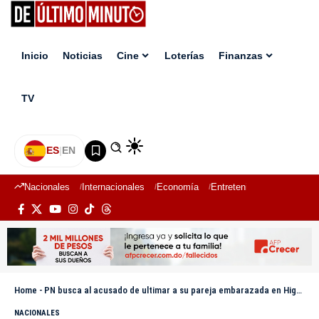
Inicio
Noticias
Cine
Loterías
Finanzas
TV
ES
|
EN
Nacionales
Internacionales
Economía
Entretenimiento
Deport
Home
-
PN busca al acusado de ultimar a su pareja embarazada en Higüey; le exhorta a entregarse
NACIONALES