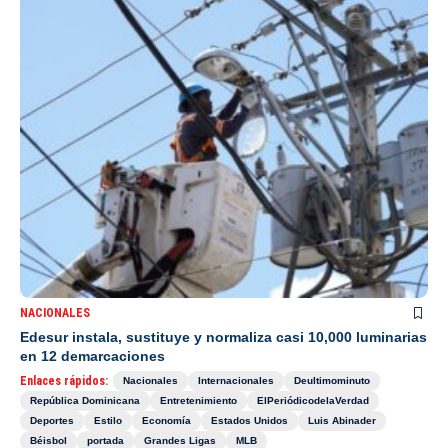
NACIONALES
Edesur instala, sustituye y normaliza casi 10,000 luminarias
en 12 demarcaciones
Enlaces rápidos:
Nacionales
Internacionales
Deultimominuto
República Dominicana
Entretenimiento
ElPeriódicodelaVerdad
Deportes
Estilo
Economía
Estados Unidos
Luis Abinader
Béisbol
portada
Grandes Ligas
MLB