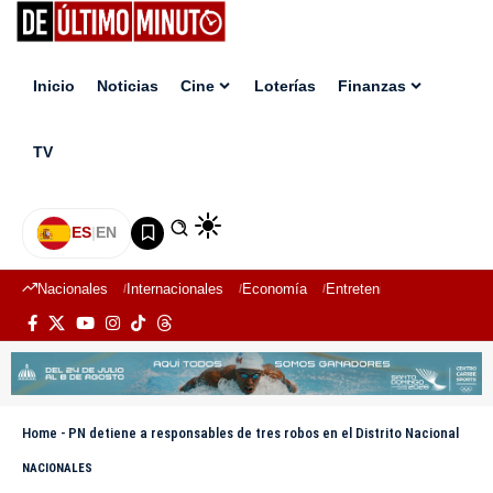
Inicio
Noticias
Cine
Loterías
Finanzas
TV
ES
|
EN
Nacionales
Internacionales
Economía
Entretenimiento
Deport
Home
-
PN detiene a responsables de tres robos en el Distrito Nacional
NACIONALES