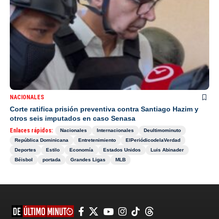
NACIONALES
Corte ratifica prisión preventiva contra Santiago Hazim y
otros seis imputados en caso Senasa
Enlaces rápidos:
Nacionales
Internacionales
Deultimominuto
República Dominicana
Entretenimiento
ElPeriódicodelaVerdad
Deportes
Estilo
Economía
Estados Unidos
Luis Abinader
Béisbol
portada
Grandes Ligas
MLB