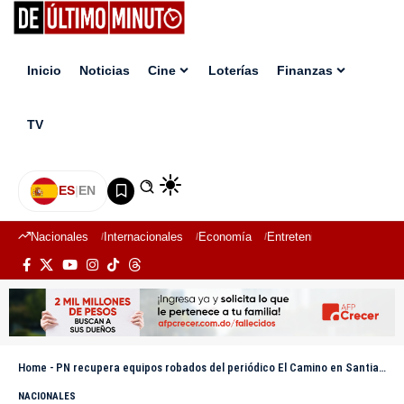
Inicio
Noticias
Cine
Loterías
Finanzas
TV
ES
|
EN
Nacionales
Internacionales
Economía
Entretenimiento
Deport
Home
-
PN recupera equipos robados del periódico El Camino en Santiago; identifican y persiguen al sospechoso
NACIONALES