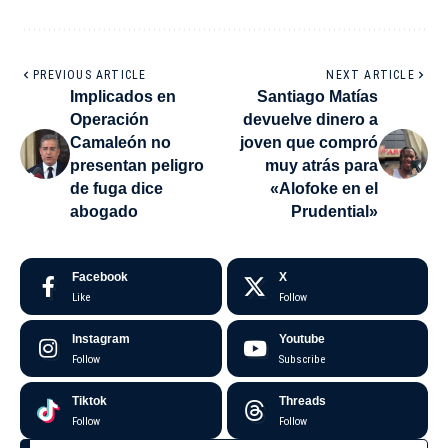
PREVIOUS ARTICLE
NEXT ARTICLE
Implicados en
Santiago Matías
Operación
devuelve dinero a
Camaleón no
joven que compró
presentan peligro
muy atrás para
de fuga dice
«Alofoke en el
abogado
Prudential»
Facebook
X
Like
Follow
Instagram
Youtube
Follow
Subscribe
Tiktok
Threads
Follow
Follow