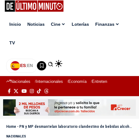
Inicio
Noticias
Cine
Loterías
Finanzas
TV
ES
|
EN
Nacionales
Internacionales
Economía
Entretenimiento
Deport
Home
-
PN y MP desmantelan laboratorio clandestino de bebidas alcohólicas en Navarrete
NACIONALES