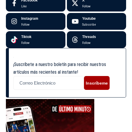
Facebook
X
Like
Follow
Instagram
Youtube
Follow
Subscribe
Tiktok
Threads
Follow
Follow
¡Suscríbete a nuestro boletín para recibir nuestros
artículos más recientes al instante!
Inscríbeme