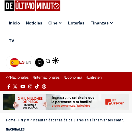
Inicio
Noticias
Cine
Loterías
Finanzas
TV
ES
|
EN
Nacionales
Internacionales
Economía
Entretenimiento
Deport
Home
-
PN y MP incautan decenas de celulares en allanamientos contra el robo y venta ilegal en Santiago
NACIONALES