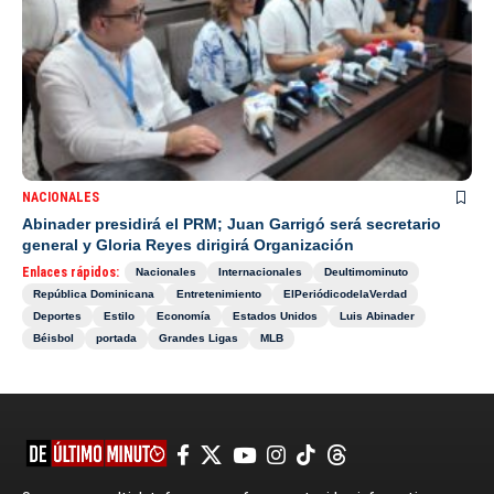
NACIONALES
Abinader presidirá el PRM; Juan Garrigó será secretario
general y Gloria Reyes dirigirá Organización
Enlaces rápidos:
Nacionales
Internacionales
Deultimominuto
República Dominicana
Entretenimiento
ElPeriódicodelaVerdad
Deportes
Estilo
Economía
Estados Unidos
Luis Abinader
Béisbol
portada
Grandes Ligas
MLB