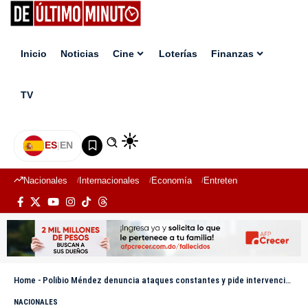
Inicio
Noticias
Cine
Loterías
Finanzas
TV
ES
|
EN
Nacionales
Internacionales
Economía
Entretenimiento
Deport
Home
-
Polibio Méndez denuncia ataques constantes y pide intervención de las autoridades en Villa Mella
NACIONALES