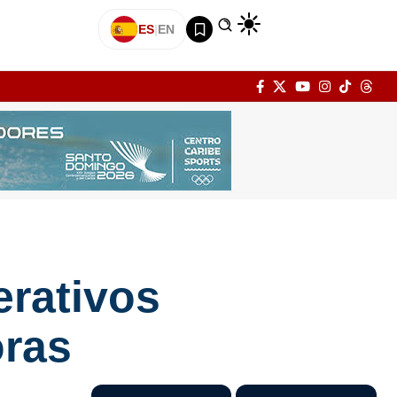
ES
|
EN
erativos
oras