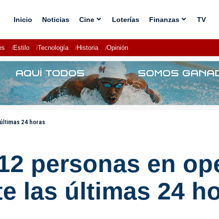
Inicio
Noticias
Cine
Loterías
Finanzas
TV
es
Estilo
Tecnología
Historia
Opinión
 últimas 24 horas
112 personas en op
e las últimas 24 h