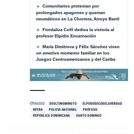
Comunitarios protestan por
prolongados apagones y queman
neumáticos en La Chorrera, Arroyo Barril
Fiordaliza Cofil dedica la victoria al
profesor Elpidio Encarnación
María Dimitrova y Félix Sánchez viven
un emotivo momento familiar en los
Juegos Centroamericanos y del Caribe
TAGGED:
DEULTIMOMINUTO
ELPERIÓDICODELAVERDAD
NEYBA
POLICÍA NACIONAL
PRÓFUGO
REPÚBLICA DOMINICANA
SANTO DOMINGO