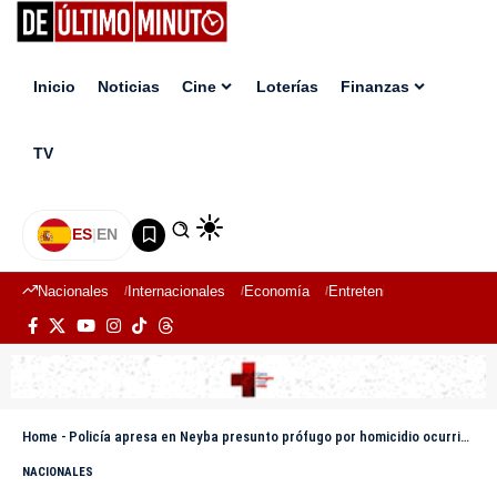
Inicio
Noticias
Cine
Loterías
Finanzas
TV
ES
|
EN
Nacionales
Internacionales
Economía
Entretenimiento
Deport
Home
-
Policía apresa en Neyba presunto prófugo por homicidio ocurrido en Santo Domingo
NACIONALES