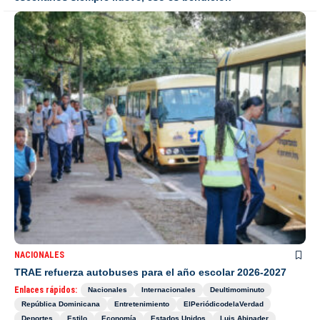
NACIONALES
TRAE refuerza autobuses para el año escolar 2026-2027
Enlaces rápidos:
Nacionales
Internacionales
Deultimominuto
República Dominicana
Entretenimiento
ElPeriódicodelaVerdad
Deportes
Estilo
Economía
Estados Unidos
Luis Abinader