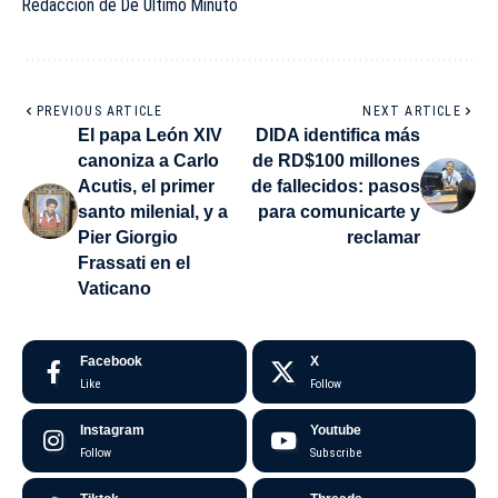
Redacción de De Último Minuto
PREVIOUS ARTICLE
NEXT ARTICLE
El papa León XIV
DIDA identifica más
canoniza a Carlo
de RD$100 millones
Acutis, el primer
de fallecidos: pasos
santo milenial, y a
para comunicarte y
Pier Giorgio
reclamar
Frassati en el
Vaticano
Facebook
X
Like
Follow
Instagram
Youtube
Follow
Subscribe