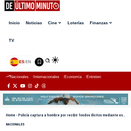
Inicio
Noticias
Cine
Loterías
Finanzas
TV
ES
|
EN
Nacionales
Internacionales
Economía
Entretenimiento
Deport
Home
-
Policía captura a hombre por recibir fondos ilícitos mediante estafa electrónica en WhatsApp
NACIONALES