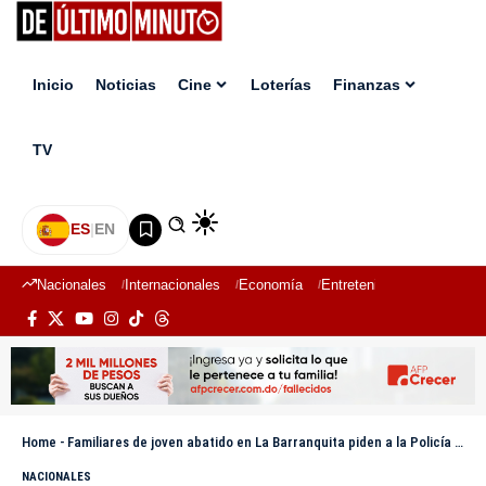
Inicio
Noticias
Cine
Loterías
Finanzas
TV
ES
|
EN
Nacionales
Internacionales
Economía
Entretenimiento
Deport
Home
-
Familiares de joven abatido en La Barranquita piden a la Policía detener “campaña de descrédito”
NACIONALES