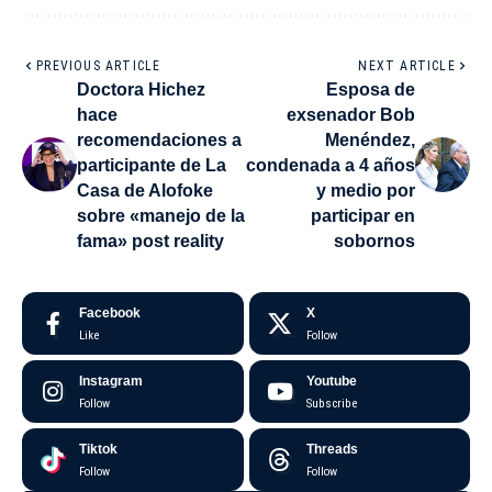
PREVIOUS ARTICLE
NEXT ARTICLE
Doctora Hichez
Esposa de
hace
exsenador Bob
recomendaciones a
Menéndez,
participante de La
condenada a 4 años
Casa de Alofoke
y medio por
sobre «manejo de la
participar en
fama» post reality
sobornos
Facebook
X
Like
Follow
Instagram
Youtube
Follow
Subscribe
Tiktok
Threads
Follow
Follow