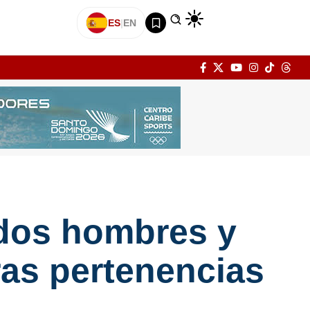
ES
|
EN
a dos hombres y
ras pertenencias