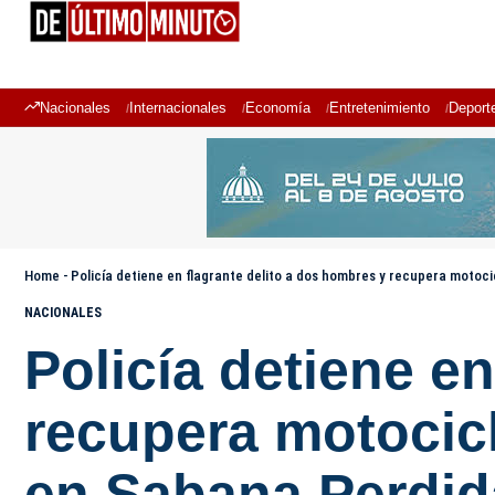
Nacionales
Internacionales
Economía
Entretenimiento
Deport
Home
-
Policía detiene en flagrante delito a dos hombres y recupera motoc
NACIONALES
Policía detiene e
recupera motocicl
en Sabana Perdid