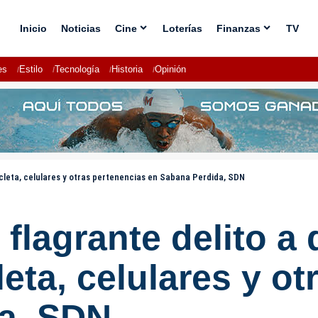
Inicio
Noticias
Cine
Loterías
Finanzas
TV
es
Estilo
Tecnología
Historia
Opinión
icleta, celulares y otras pertenencias en Sabana Perdida, SDN
n flagrante delito 
eta, celulares y ot
a, SDN