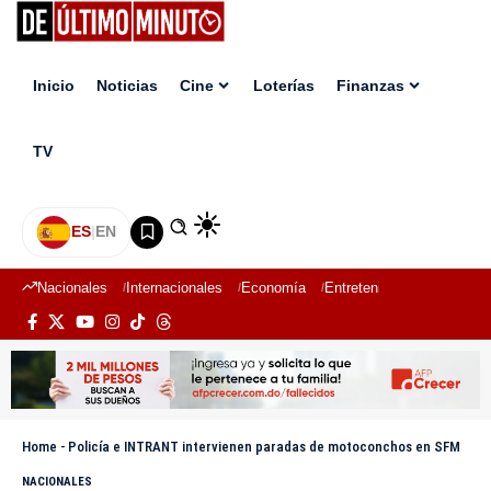
Inicio
Noticias
Cine
Loterías
Finanzas
TV
ES
|
EN
Nacionales
Internacionales
Economía
Entretenimiento
Deport
Home
-
Policía e INTRANT intervienen paradas de motoconchos en SFM
NACIONALES