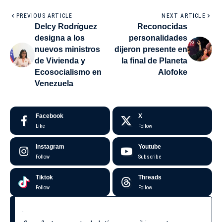
PREVIOUS ARTICLE
NEXT ARTICLE
Delcy Rodríguez
Reconocidas
designa a los
personalidades
nuevos ministros
dijeron presente en
de Vivienda y
la final de Planeta
Ecosocialismo en
Alofoke
Venezuela
Facebook
X
Like
Follow
Instagram
Youtube
Follow
Subscribe
Tiktok
Threads
Follow
Follow