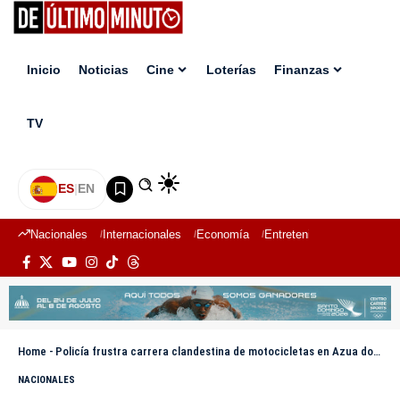
Inicio
Noticias
Cine
Loterías
Finanzas
TV
ES
|
EN
Nacionales
Internacionales
Economía
Entretenimiento
Deport
Home
-
Policía frustra carrera clandestina de motocicletas en Azua donde apostarían RD$1 millón
NACIONALES