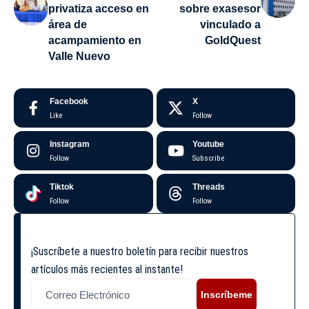
privatiza acceso en
sobre exasesor
área de
vinculado a
acampamiento en
GoldQuest
Valle Nuevo
Facebook
X
Like
Follow
Instagram
Youtube
Follow
Subscribe
Tiktok
Threads
Follow
Follow
¡Suscríbete a nuestro boletín para recibir nuestros
artículos más recientes al instante!
Inscríbeme