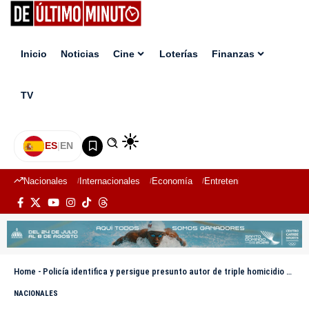
Inicio
Noticias
Cine
Loterías
Finanzas
TV
ES
|
EN
Nacionales
Internacionales
Economía
Entretenimiento
Deport
Home
-
Policía identifica y persigue presunto autor de triple homicidio en Sabana Perdida
NACIONALES