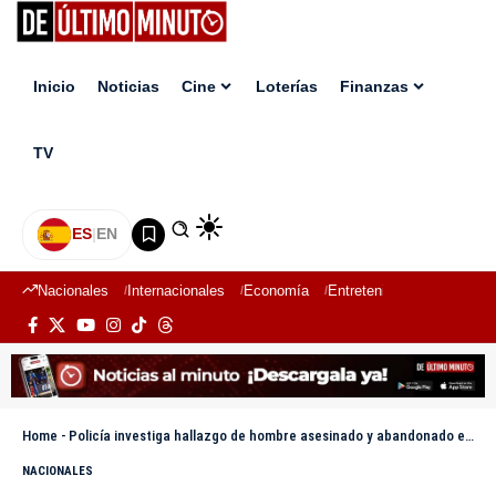
Inicio
Noticias
Cine
Loterías
Finanzas
TV
ES
|
EN
Nacionales
Internacionales
Economía
Entretenimiento
Deport
Home
-
Policía investiga hallazgo de hombre asesinado y abandonado en carretera de Don Pedro, Santiago
NACIONALES