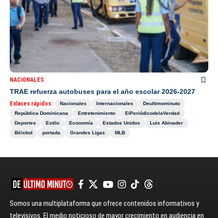
NACIONALES
TRAE refuerza autobuses para el año escolar 2026-2027
Enlaces rápidos:
Nacionales
Internacionales
Deultimominuto
República Dominicana
Entretenimiento
ElPeriódicodelaVerdad
Deportes
Estilo
Economía
Estados Unidos
Luis Abinader
Béisbol
portada
Grandes Ligas
MLB
Somos una multiplataforma que ofrece contenidos informativos y
televisivos. El medio noticioso de mayor crecimiento en audiencia en