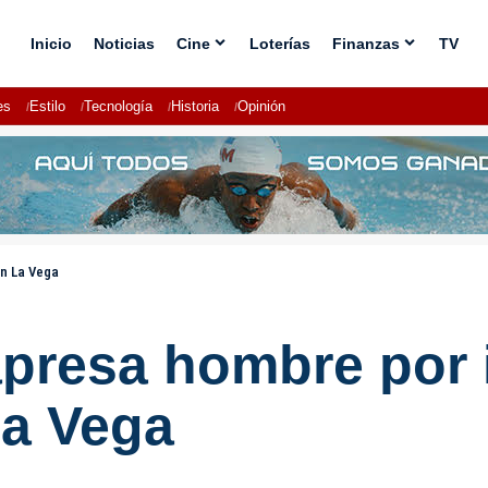
Inicio
Noticias
Cine
Loterías
Finanzas
TV
es
Estilo
Tecnología
Historia
Opinión
en La Vega
apresa hombre por 
La Vega