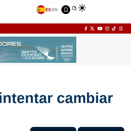
ES
|
EN
intentar cambiar