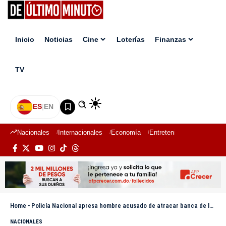
Inicio
Noticias
Cine
Loterías
Finanzas
TV
ES
|
EN
Nacionales
Internacionales
Economía
Entretenimiento
Deport
Home
-
Policía Nacional apresa hombre acusado de atracar banca de lotería en 2021
NACIONALES