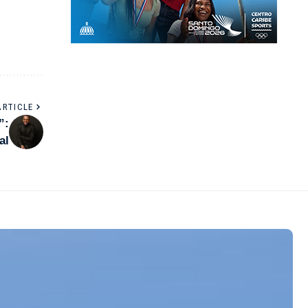
ARTICLE
”:
al