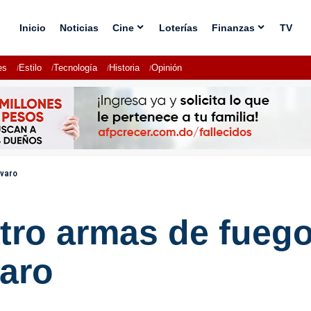
Inicio
Noticias
Cine
Loterías
Finanzas
TV
es
Estilo
Tecnología
Historia
Opinión
ávaro
tro armas de fuego
varo