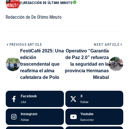
By
REDACCIÓN DE ÚLTIMO MINUTO
Redacción de De Último Minuto
PREVIOUS ARTICLE
NEXT ARTICLE
FestiCafé 2025: Una
Operativo “Garantía
edición
de Paz 2.0” refuerza
trascendental que
la seguridad en la
reafirma el alma
provincia Hermanas
cafetalera de Polo
Mirabal
Facebook
X
Like
Follow
Instagram
Youtube
Follow
Subscribe