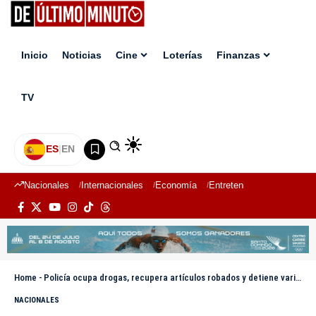
Inicio
Noticias
Cine
Loterías
Finanzas
TV
ES
|
EN
Nacionales
Internacionales
Economía
Entretenimiento
Deport
Home
-
Policía ocupa drogas, recupera artículos robados y detiene varios vinculados a hechos delictivos en Villa Mella, SDN
NACIONALES