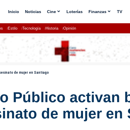
Inicio
Noticias
Cine
Loterías
Finanzas
TV
es
Estilo
Tecnología
Historia
Opinión
asesinato de mujer en Santiago
rio Público activan
inato de mujer en 