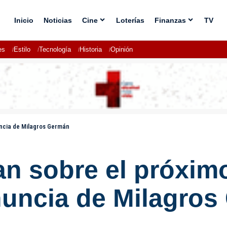
Inicio
Noticias
Cine
Loterías
Finanzas
TV
es
Estilo
Tecnología
Historia
Opinión
uncia de Milagros Germán
n sobre el próximo
enuncia de Milagro