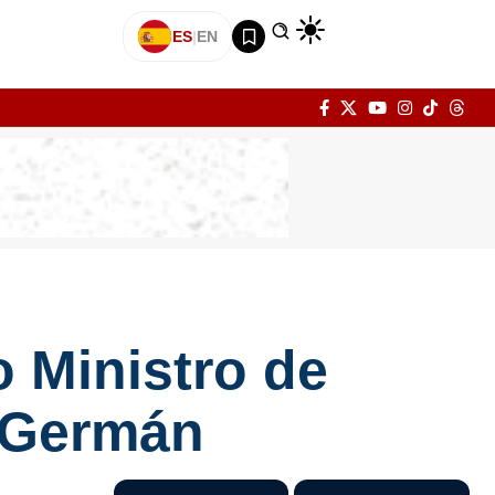
ES
|
EN
 Ministro de
s Germán