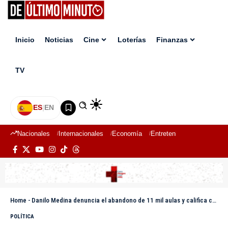
Inicio
Noticias
Cine
Loterías
Finanzas
TV
ES
|
EN
Nacionales
Internacionales
Economía
Entretenimiento
Deport
Home
-
Danilo Medina denuncia el abandono de 11 mil aulas y califica como “criminal” el retroceso del modelo de Tanda Extendida
POLÍTICA