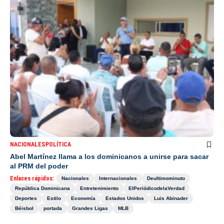
NACIONALES
POLÍTICA
Abel Martínez llama a los dominicanos a unirse para sacar
al PRM del poder
Enlaces rápidos:
Nacionales
Internacionales
Deultimominuto
República Dominicana
Entretenimiento
ElPeriódicodelaVerdad
Deportes
Estilo
Economía
Estados Unidos
Luis Abinader
Béisbol
portada
Grandes Ligas
MLB