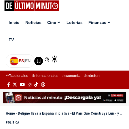
Inicio
Noticias
Cine
Loterías
Finanzas
TV
ES
|
EN
Nacionales
Internacionales
Economía
Entretenimiento
Deport
Home
-
Deligne lleva a España iniciativa «El País Que Construye Luis» y sostiene encuentros con representativos
POLÍTICA