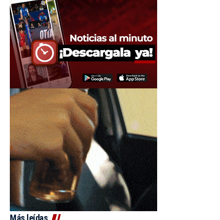
Más leídas