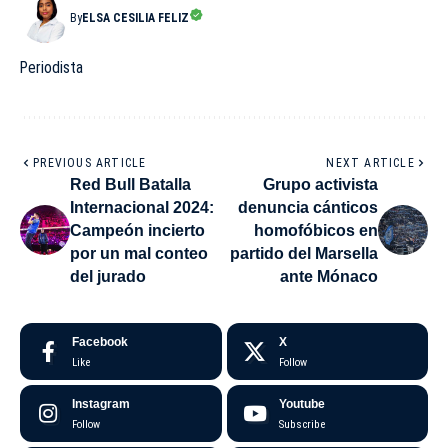
By
ELSA CESILIA FELIZ
Periodista
PREVIOUS ARTICLE
NEXT ARTICLE
Red Bull Batalla
Grupo activista
Internacional 2024:
denuncia cánticos
Campeón incierto
homofóbicos en
por un mal conteo
partido del Marsella
del jurado
ante Mónaco
Facebook
X
Like
Follow
Instagram
Youtube
Follow
Subscribe