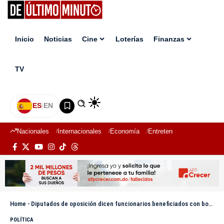
Inicio
Noticias
Cine
Loterías
Finanzas
TV
ES
|
EN
Nacionales
Internacionales
Economía
Entretenimiento
Deport
Home
-
Diputados de oposición dicen funcionarios beneficiados con bono navideño reafirma «improvisación» del Gobierno
POLÍTICA