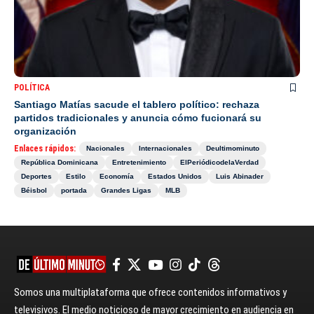
POLÍTICA
Santiago Matías sacude el tablero político: rechaza
partidos tradicionales y anuncia cómo fucionará su
organización
Enlaces rápidos:
Nacionales
Internacionales
Deultimominuto
República Dominicana
Entretenimiento
ElPeriódicodelaVerdad
Deportes
Estilo
Economía
Estados Unidos
Luis Abinader
Béisbol
portada
Grandes Ligas
MLB
Somos una multiplataforma que ofrece contenidos informativos y
televisivos. El medio noticioso de mayor crecimiento en audiencia en