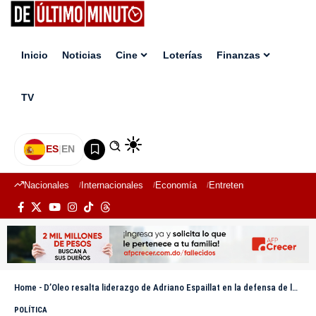
Inicio
Noticias
Cine
Loterías
Finanzas
TV
ES
|
EN
Nacionales
Internacionales
Economía
Entretenimiento
Deport
Home
-
D’Oleo resalta liderazgo de Adriano Espaillat en la defensa de los dominicanos en el exterior
POLÍTICA