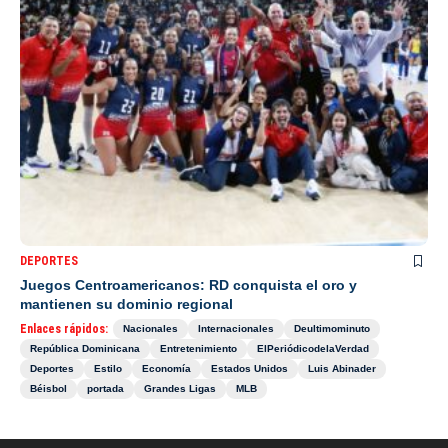
DEPORTES
Juegos Centroamericanos: RD conquista el oro y
mantienen su dominio regional
Enlaces rápidos:
Nacionales
Internacionales
Deultimominuto
República Dominicana
Entretenimiento
ElPeriódicodelaVerdad
Deportes
Estilo
Economía
Estados Unidos
Luis Abinader
Béisbol
portada
Grandes Ligas
MLB