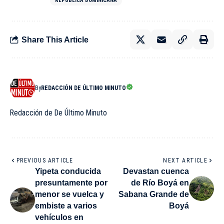
REPÚBLICA DOMINICANA
Share This Article
By
REDACCIÓN DE ÚLTIMO MINUTO
Redacción de De Último Minuto
PREVIOUS ARTICLE
NEXT ARTICLE
Yipeta conducida
Devastan cuenca
presuntamente por
de Río Boyá en
menor se vuelca y
Sabana Grande de
embiste a varios
Boyá
vehículos en