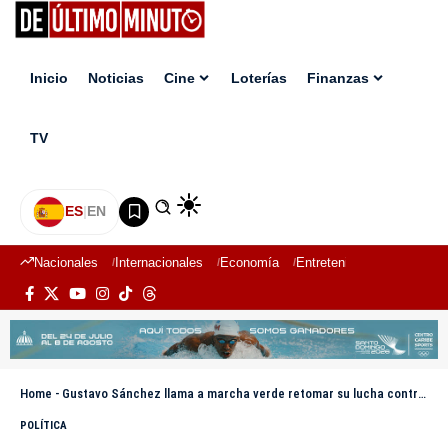
Inicio
Noticias
Cine
Loterías
Finanzas
TV
ES
|
EN
Nacionales
Internacionales
Economía
Entretenimiento
Deport
Home
-
Gustavo Sánchez llama a marcha verde retomar su lucha contra la corrupción y la impunidad
POLÍTICA