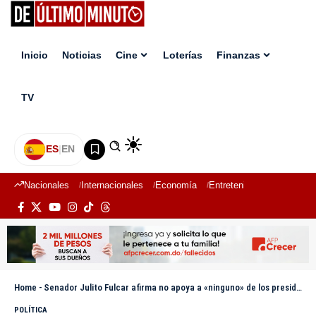
Inicio
Noticias
Cine
Loterías
Finanzas
TV
ES
|
EN
Nacionales
Internacionales
Economía
Entretenimiento
Deport
Home
-
Senador Julito Fulcar afirma no apoya a «ninguno» de los presidenciables del PRM
POLÍTICA