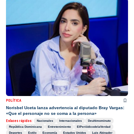
POLÍTICA
Norisbel Uceta lanza advertencia al diputado Bray Vargas:
«Que el personaje no se coma a la persona»
Enlaces rápidos:
Nacionales
Internacionales
Deultimominuto
República Dominicana
Entretenimiento
ElPeriódicodelaVerdad
Deportes
Estilo
Economía
Estados Unidos
Luis Abinader