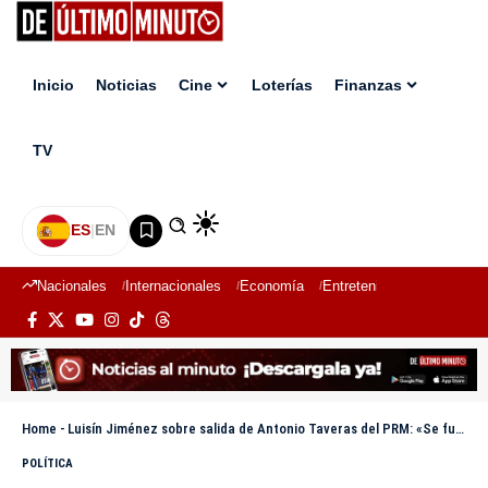
Inicio
Noticias
Cine
Loterías
Finanzas
TV
ES
|
EN
Nacionales
Internacionales
Economía
Entretenimiento
Deport
Home
-
Luisín Jiménez sobre salida de Antonio Taveras del PRM: «Se fue porque no apareció en la encuesta»
POLÍTICA