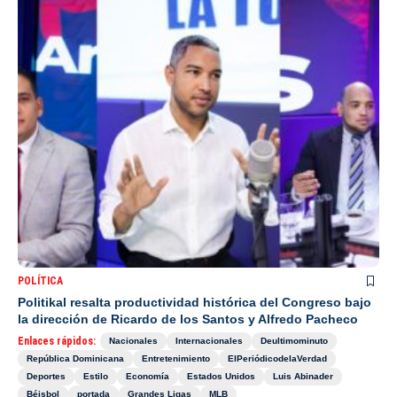
POLÍTICA
Politikal resalta productividad histórica del Congreso bajo
la dirección de Ricardo de los Santos y Alfredo Pacheco
Enlaces rápidos:
Nacionales
Internacionales
Deultimominuto
República Dominicana
Entretenimiento
ElPeriódicodelaVerdad
Deportes
Estilo
Economía
Estados Unidos
Luis Abinader
Béisbol
portada
Grandes Ligas
MLB