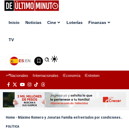
Inicio
Noticias
Cine
Loterías
Finanzas
TV
ES
|
EN
Nacionales
Internacionales
Economía
Entretenimiento
Deport
Home
-
Máximo Romero y Jonatan Familia enfrentados por condiciones salariales de conserjes en escuelas públicas
POLÍTICA