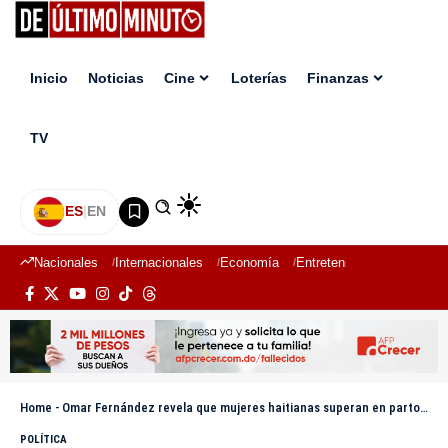
Inicio
Noticias
Cine
Loterías
Finanzas
TV
ES
|
EN
Nacionales
Internacionales
Economía
Entretenimiento
Deport
Home
-
Omar Fernández revela que mujeres haitianas superan en partos a dominicanas en 63 hospitales
POLÍTICA