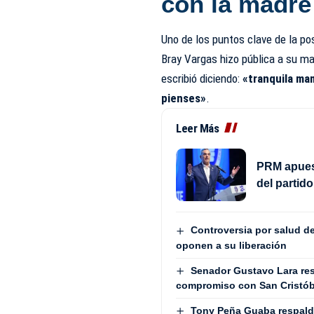
con la madre
Uno de los puntos clave de la po
Bray Vargas hizo pública a su ma
escribió diciendo:
«tranquila ma
pienses»
.
Leer Más
PRM apuest
del partid
Controversia por salud d
oponen a su liberación
Senador Gustavo Lara resa
compromiso con San Cristób
Tony Peña Guaba respalda