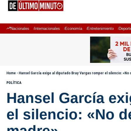
Nacionales
Internacionales
Economía
Entretenimiento
Deport
Home
-
Hansel García exige al diputado Bray Vargas romper el silencio: «No
POLÍTICA
Hansel García exi
el silencio: «No 
madre»