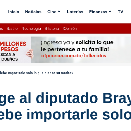
Inicio
Noticias
Cine
Loterías
Finanzas
TV
es
Estilo
Tecnología
Historia
Opinión
 debe importarle solo lo que piense su madre»
ge al diputado Br
debe importarle sol