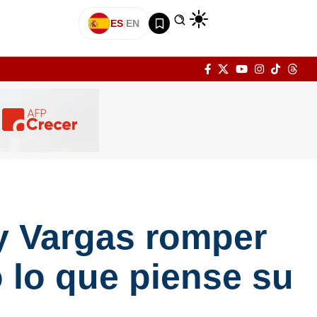
ES
|
EN
ay Vargas romper
o lo que piense su