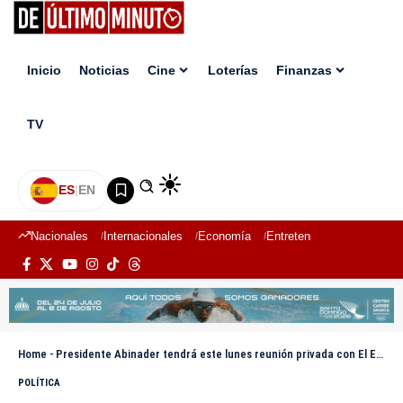
Inicio
Noticias
Cine
Loterías
Finanzas
TV
ES
|
EN
Nacionales
Internacionales
Economía
Entretenimiento
Deport
Home
-
Presidente Abinader tendrá este lunes reunión privada con El Emir del Estado de Qatar
POLÍTICA