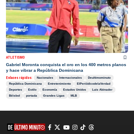
ATLETISMO
Gabriel Moronta conquista el oro en los 400 metros planos
y hace vibrar a República Dominicana
Enlaces rápidos:
Nacionales
Internacionales
Deultimominuto
República Dominicana
Entretenimiento
ElPeriódicodelaVerdad
Deportes
Estilo
Economía
Estados Unidos
Luis Abinader
Béisbol
portada
Grandes Ligas
MLB